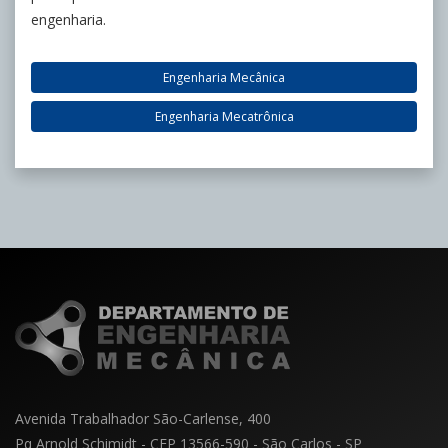
engenharia.
Engenharia Mecânica
Engenharia Mecatrônica
Avenida Trabalhador São-Carlense, 400
Pq Arnold Schimidt - CEP 13566-590 - São Carlos - SP