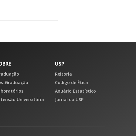
OBRE
USP
raduação
Reitoria
ós-Graduação
Código de Ética
aboratórios
Anuário Estatístico
xtensão Universitária
Jornal da USP