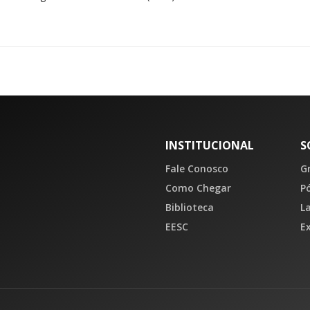
INSTITUCIONAL
S
Fale Conosco
G
Como Chegar
P
Biblioteca
L
EESC
E
P