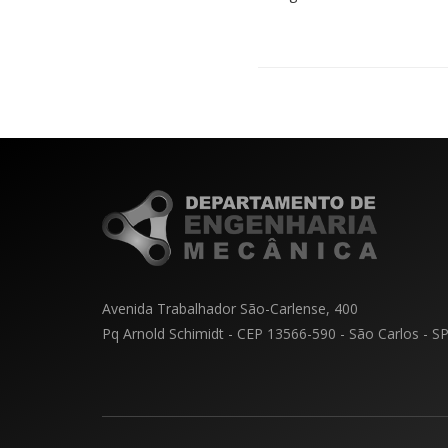
Avenida Trabalhador São-Carlense, 400
Pq Arnold Schimidt - CEP 13566-590 - São Carlos - S